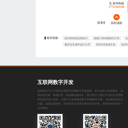
咨询热线
17723342546
联系电话：
17723342546
回到顶部
相关链接：
杭州表情包定制设计
成都三维动画制作公司
合
重庆交互课件设计公司
杭州AR游戏开发
杭州
互联网数字开发
蓝橙科技专注于提供全面的互联网数字开发服务，其中包括
小程序制作
、
体
感游戏定制
、
商城开发
、
高端网站建设
等。我们致力于通过专业的技术团队
和创新的设计理念，为客户打造独特的数字营销解决方案，与品牌实现合作
共赢。选择蓝橙科技，您将获得从需求分析到技术开发，再到性能优化的一
站式服务。