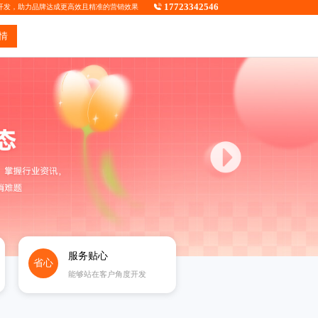
17723342546
开发
，助力品牌达成更高效且精准的营销效果
情
服务贴心
省心
能够站在客户角度开发