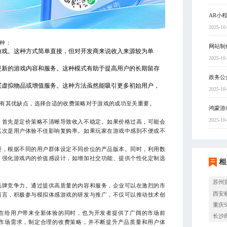
AR小
2025-10
种：
网站制
游戏。这种方式简单直接，但对开发商来说收入来源较为单
2025-10
更新的游戏内容和服务。这种模式有助于提高用户的长期留存
政务公
买虚拟物品或增值服务。这种方法虽然能吸引更多初始用户，
2025-10
有其优缺点，选择合适的收费策略对于游戏的成功至关重要。
鸿蒙游
2025-10
。首先是定价策略不清晰导致收入不稳定。如果价格过高，可能会
其次是用户体验不佳影响复购率。如果玩家在游戏中感到不便或不
型，根据不同的用户群体设定不同价位的产品版本。同时，利用数
，强化游戏内的价值感设计，如增加社交功能、提供个性化定制选
相
苏州
品牌竞争力。通过提供高质量的内容和服务，企业可以在激烈的市
西安
而言，积极参与模拟体感游戏的研发与推广，不仅可以推动技术创
重庆
在给用户带来全新体验的同时，也为开发者提供了广阔的市场前
长沙
市场需求，制定合理的收费策略，并不断提升产品质量和用户体