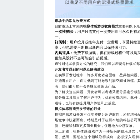
市场中的常见收费方式
目前市场上常见的
模拟体感游戏收费模式
主要有以下几
一次性购买
：用户只需支付一次费用即可永久拥有
一。
订阅制
：用户按月或按年支付一定费用，享受持续
率，但也需要不断推出新内容以保持吸引力。
内购道具
：免费下载游戏，但在游戏过程中可以购
但如果设计不当可能会引起反感。
通过对这些收费方式的研究，我们可以发现每种模式都
开发者常遇到的问题及解决建议
在实际开发过程中，许多开发者会面临一些共性问题
吓跑潜在用户；而过低则可能导致利润空间被压缩。
满，他们很可能不会再继续使用该产品。
为了解决这些问题，开发者可以考虑采用分层定价模
据分析工具深入了解用户行为，优化收费结构。此外
项等，也能有效提升用户体验和忠诚度。
模拟体感游戏开发带来的好处
模拟体感游戏开发不仅能够提升用户黏性，还能增强
场竞争中脱颖而出。特别是对于杭州本地的科技公司
新，还能够创造更多商业机会，促进地方经济发展。
综上所述，模拟体感游戏作为一种新兴的娱乐形式，
景。然而，要想在这个领域取得成功，必须深入理解