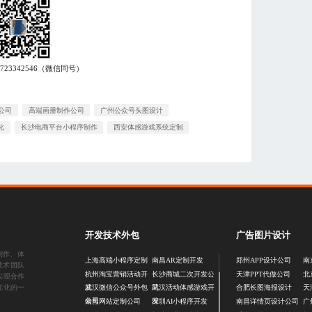
7723342546
（微信同号）
公司
高端画册制作公司
广州公众号头图设计
化
长沙电商平台小程序制作
西安体感游戏系统定制
开发技术外包
广告图片设计
制作
、
体
上海高端小程序定制
南昌AR定制开发
郑州APP设计公司
南
技术团队
杭州淘宝营销活动开
长沙商城二次开发公
天津PPT代做公司
北
实现合作
发
司
优化的一
武汉微信公众号外包
武汉活动体感游戏开
合肥长图海报设计
天
公司
发
南昌网站定制公司
深圳AI小程序开发
南昌详情页设计公司
广