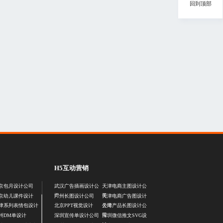
回到顶部
H5互动营销
京包月设计公司
武汉广告插画设计公
天津电商主图设计公
司
司
京幼儿课件设计
广州长图设计公司
天津电商广告图设计
公司
津系列表情包设计
北京PPT视觉设计
天津产品长图设计公
司
州DM单设计
深圳宣传单设计公司
深圳微信推文SVG设