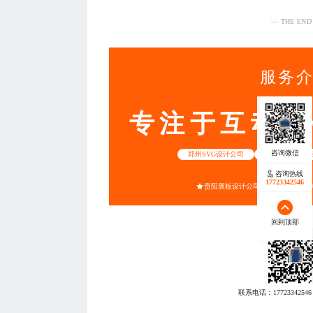
— THE END
服务
专注于互动营
郑州SVG设计公司
昆明手提袋包
咨询热线
17723342546
贵阳展板设计公司
合肥PPT模版
回到顶部
联系电话：
17723342546