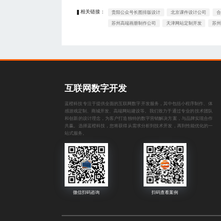
相关链接：
贵阳公众号长图排版设计
北京课件设计公司
合
苏州高端画册制作公司
天津网站定制开发
苏州
互联网数字开发
蓝橙科技专注于提供全面的互联网数字开发服务，其中包括
小程序制作
、
体
感游戏定制
、
商城开发
、
高端网站建设
等。我们致力于通过专业的技术团队
和创新的设计理念，为客户打造独特的数字营销解决方案，与品牌实现合作
共赢。选择蓝橙科技，您将获得从需求分析到技术开发，再到性能优化的一
站式服务。