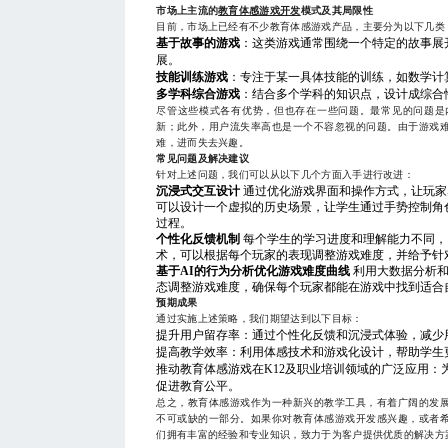
市场上主流的
教育体感游戏开发
模式及其局限性
目前，市场上已经有不少教育体感游戏产品，主要分为以下几类
基于故事的游戏
：这类游戏通常围绕一个特定的故事展
展。
技能训练游戏
：专注于某一具体技能的训练，如数学计
多学科综合游戏
：结合多个学科的知识点，设计成综合
尽管这些模式各有优势，但也存在一些问题。最常见的问题是
新；此外，用户流失率高也是一个不容忽视的问题。由于游戏
难，进而失去兴趣。
常见问题及解决建议
针对上述问题，我们可以从以下几个方面入手进行改进：
沉浸式交互设计
通过优化游戏界面和操作方式，让玩家
可以设计一个虚拟的历史场景，让学生通过手势控制角
过程。
个性化反馈机制
每个学生的学习进度和理解能力不同，
术，可以根据每个玩家的表现调整游戏难度，并给予针
基于AI的行为分析优化游戏难度曲线
利用大数据分析和
态调整游戏难度，确保每个玩家都能在游戏中找到适合
预期成果
通过实施上述策略，我们期望达到以下目标：
提升用户留存率：通过个性化反馈和沉浸式体验，减少
提高教学效率：利用体感技术和游戏化设计，帮助学生
推动教育体感游戏在K12及职业培训领域的广泛应用：
促进教育公平。
总之，教育体感游戏作为一种新兴的教学工具，有着广阔的发
不可或缺的一部分。如果你对教育体感游戏开发感兴趣，或者
们拥有丰富的经验和专业知识，致力于为客户提供优质的解决方案和服