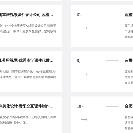
重庆游戏课件设计公司|重庆视频课件设计公司|蓝橙视觉-优秀重庆课件PPT设计公司-提供专属服务
6}
课件美化设计|重庆互动课件设计公司|蓝橙视
厦门课
据课程性质、教学风格及学生偏好，定制独特
门课
觉风
南宁互动课件设计公司,蓝橙视觉-优秀南宁课件代做公司,南宁K12课件制作,南宁课件美化设计
8}
美化设计|南宁宣传课件设计公司|蓝橙视觉-
蓝橙视
的课件类型，满足不同教学需求和学生群体的
太原
在各
蓝橙视觉-优秀贵阳课件美化设计|贵阳交互课件制作公司|贵阳动画课件制作公司-欢迎来电:18380455092
10}
视觉-贵阳培训课件设计公司|贵阳幼儿课件
合肥课
量身定制课件设计方案。
蓝橙
加美