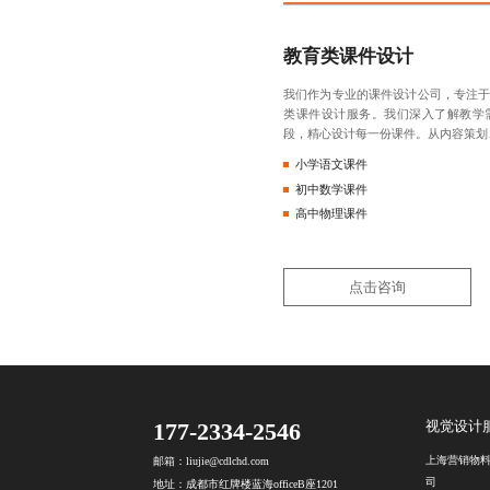
教育类课件设计
我们作为专业的课件设计公司，专注
类课件设计服务。我们深入了解教学
段，精心设计每一份课件。从内容策划
小学语文课件
初中数学课件
高中物理课件
点击咨询
177-2334-2546
视觉设计
上海营销物
邮箱：liujie@cdlchd.com
司
地址：成都市红牌楼蓝海officeB座1201