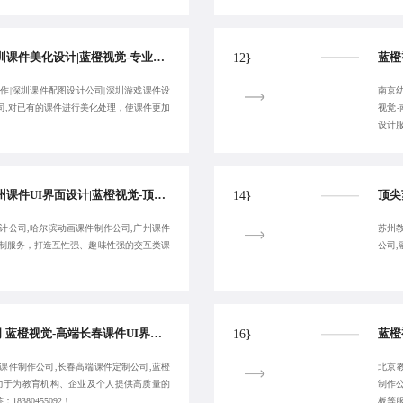
深圳课件代做公司|深圳课件美化设计|蓝橙视觉-专业深圳课件微动画制作|深圳课件配图设计公司-服务高效
12}
作|深圳课件配图设计公司|深圳游戏课件设
南京
司,对已有的课件进行美化处理，使课件更加
视觉
设计
广州课件定制公司|广州课件UI界面设计|蓝橙视觉-顶尖哈尔滨教学课件设计公司-提供长期性服务
14}
计公司,哈尔滨动画课件制作公司,广州课件
苏州
定制服务，打造互性强、趣味性强的交互类课
公司
丽江课件PPT设计公司|蓝橙视觉-高端长春课件UI界面设计|丽江课件美化设计-注重用户体验
16}
课件制作公司,长春高端课件定制公司,蓝橙
北京
致力于为教育机构、企业及个人提供高质量的
制作
8380455092！
板等