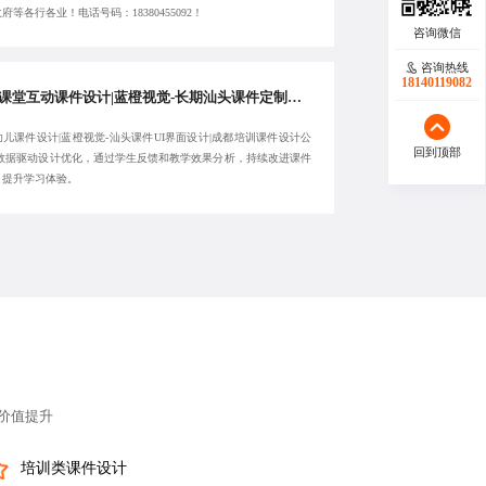
府等各行各业！电话号码：18380455092！
咨询热线
18140119082
成都课堂互动课件设计|蓝橙视觉-长期汕头课件定制公司|成都幼儿课件设计-稳定可靠专业
儿课件设计|蓝橙视觉-汕头课件UI界面设计|成都培训课件设计公
回到顶部
以数据驱动设计优化，通过学生反馈和教学效果分析，持续改进课件
，提升学习体验。
价值提升
培训类课件设计