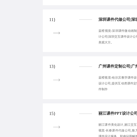
11}
蓝橙视觉-深圳课件微动画制
计公司|深圳交互课件设计公
美观大方。
13}
蓝橙视觉-哈尔滨教学课件设
设计公司,提供互动类课件
件制作
15}
丽江课件美化设计,丽江交互
视觉-长春课件代做公司,
课件设计服务，疑难问题解答：1