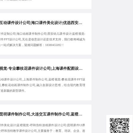
西安互动课件设计公司|海口课件美化设计|优选西安课件定制公司|蓝橙视觉-海口动画课件制作公司-专注定制
件定制公司|海口动画课件制作公司|西安幼儿课件设计|蓝橙视觉-
课件PPT设计公司,无论是创意设计还是技术支持，我们都将竭诚为
一站式解决方案，疑难问题解答：18380455092！
蓝橙视觉-专业攀枝花课件设计公司|上海课件配图设计公司|上海活动课件设计公司|上海课件制作公司-服务高效
动课件设计公司,上海课件制作公司,蓝橙视觉-攀枝花课件PPT设
司,攀枝花动画课件制作公司,融入创新设计思维，结合现代教育理
打造新颖的新型课件。
顶尖昆明课件制作公司,大连交互课件制作公司,蓝橙视觉-大连课件美化设计-欢迎来电:18380455092
件美化设计|蓝橙视觉-呼和浩特游戏课件设计公司|昆明课件UI界
计|呼和浩特教学课件设计公司,主要服务于：教育、培训、企业、咨