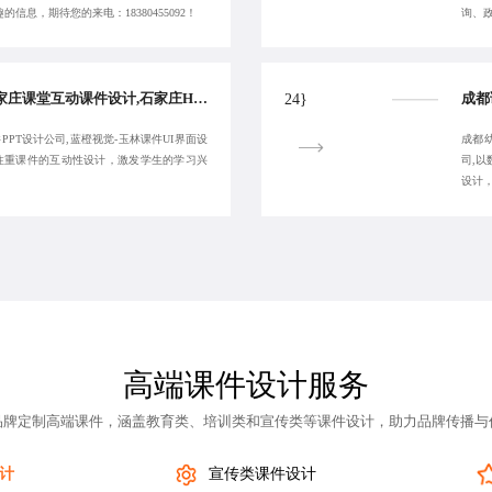
信息，期待您的来电：18380455092！
询、政
玉林课件美化设计,石家庄课堂互动课件设计,石家庄H5课件设计,蓝橙视觉-福州课件PPT设计公司-10年经验
24}
PPT设计公司,蓝橙视觉-玉林课件UI界面设
成都幼
,注重课件的互动性设计，激发学生的学习兴
司,
设计
高端课件设计服务
品牌定制高端课件，涵盖教育类、培训类和宣传类等课件设计，助力品牌传播与
计
宣传类课件设计