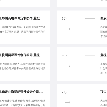
郑州活动课件设计公司,郑州高端课件定制公司,蓝橙视觉-柳州视频课件设计公司-客户满意为止
18}
司|柳州宣传课件设计公司|柳州课件PPT设
西安课
拥有丰富的课件类型，满足不同教学需求和学
西安
您提供
高端杭州课件设计公司,杭州网课课件制作公司,蓝橙视觉-乌鲁木齐交互课件制作公司,乌鲁木齐H5课件设计-稳定可靠专业
20}
制作公司|乌鲁木齐H5课件设计|杭州宣传课
上海活
件设计公司,根据客户的具体需求量身定制课
计公
念，
西宁交互课件制作公司,稳定北海活动课件设计公司,天津课件美化设计-蓝橙视觉-服务性价比高
22}
PPT设计公司,蓝橙视觉-天津培训课件设计
大连课
,通过视觉、文字和交互元素的有效组合，向
面设