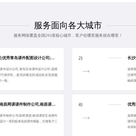
服务面向各大城市
服务网络覆盖全国293座核心城市，客户在哪里服务就在哪里！
青岛动画课件制作公司|优秀青岛课件配图设计公司|青岛课件美化设计-蓝橙视觉-服务高效
2}
课件设计公司,青岛互动课件设计公司-蓝橙
蓝橙视
和可操作性，提供从概念到成品的全流程服
沙课
求一致。
确保
南昌H5课件设计,靠谱南昌网课课件制作公司,南昌课件设计公司-蓝橙视觉-客户满意为止
4}
课件制作公司|蓝橙视觉-南昌课堂互动课件
蓝橙
制设计一系列标准化的课件模板，方便客户二
课件
布局