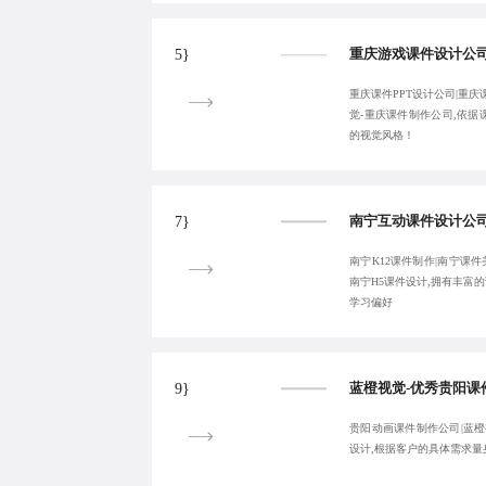
5}
重庆课件PPT设计公司|重庆
觉-重庆课件制作公司,依
的视觉风格！
7}
南宁K12课件制作|南宁课件
南宁H5课件设计,拥有丰富
学习偏好
9}
贵阳动画课件制作公司|蓝橙
设计,根据客户的具体需求