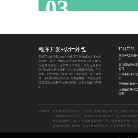
03
程序开发
+
设计外包
栏目导航
深圳AR互动营
蓝橙互动作为领先的企业数字信息化解决方案专业
司
提供商，致力于为国内的中小传统企业打造专属“应
北京商城网站定
用智慧信息化、用户数据私域化、电商运营精细
公司
化”等信息化解决方案，为企业提供数据采集、用户
运营、数字营销、数据分析、优化管理、提升效率
天津小程序开发
司
等一系列的程序开发+设计外包的服务，帮助企业实
现真正意义的数字信息化转型，达到快速盈利的目
昆明微信开发公
的。
上海微信营销活
定制
友情链接：
合肥微信表情包设计
北京AR游戏定制公司
积分商城开发公
长沙私域商城开发公司
上海城市旅游地图设计
长沙体感营销游
北京SEO优化公司
广州招聘海报设计
重庆营销网站定制
苏
苏州微信活动开发公司
南昌直播间背景设计
天津百度竞价优化公司