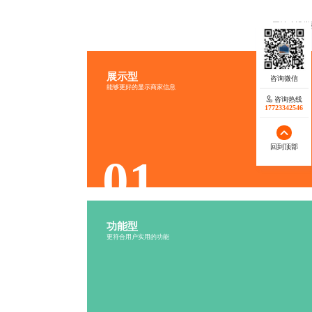
网站建设类
展示型
信息展示网站定制
能够更好的显示商家信息
内容丰富
视觉精美
咨询热线
17723342546
结构清晰
更新及时
回到顶部
01
功能型
功能型网站定制
更符合用户实用的功能
互动性强
社交分享
用户参与
社区氛围