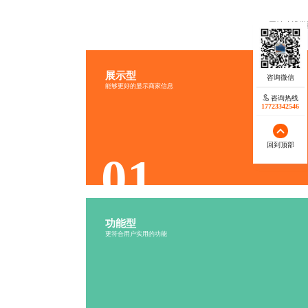
网站建设类
展示型
信息展示网站定制
能够更好的显示商家信息
内容丰富
视觉精美
咨询热线
17723342546
结构清晰
更新及时
回到顶部
01
功能型
功能型网站定制
更符合用户实用的功能
互动性强
社交分享
用户参与
社区氛围