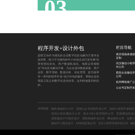
03
程序开发
+
设计外包
栏目导航
南京现场体感游
蓝橙互动作为领先的企业数字信息化解决方案专业
定制
提供商，致力于为国内的中小传统企业打造专属“应
武汉微信小程序
用智慧信息化、用户数据私域化、电商运营精细
作公司
化”等信息化解决方案，为企业提供数据采集、用户
运营、数字营销、数据分析、优化管理、提升效率
西安企业微信开
公司
等一系列的程序开发+设计外包的服务，帮助企业实
现真正意义的数字信息化转型，达到快速盈利的目
杭州网络推广公
的。
公众号定制开发
友情链接：
预热海报设计公司
昆明公众号定制开发公司
深圳小程序开发制作
深圳介绍长图设计公司
南京AR小程序制作公司
贵阳网站排名
贵阳微信SVG制作设计
贵阳商城开发公司
网站制作公司
合肥
微信SVG推文设计
AR游戏定制公司
北京小程序开发外包公司
微