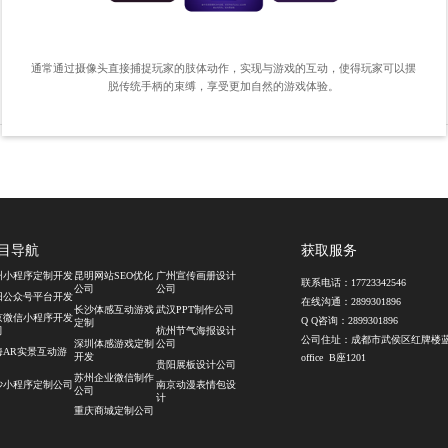
通常通过摄像头直接捕捉玩家的肢体动作，实现与游戏的互动，使得玩家可以摆
脱传统手柄的束缚，享受更加自然的游戏体验。
目导航
获取服务
州小程序定制开发
昆明网站SEO优化
广州宣传画册设计
联系电话：
17723342546
公司
公司
阳公众号平台开发
在线沟通：
2899301896
长沙体感互动游戏
武汉PPT制作公司
京微信小程序开发
Q Q咨询：
2899301896
定制
司
杭州节气海报设计
公司住址：成都市武侯区红牌楼
深圳体感游戏定制
公司
海AR实景互动游
开发
office B座1201
贵阳展板设计公司
苏州企业微信制作
沙小程序定制公司
南京动漫表情包设
公司
计
重庆商城定制公司