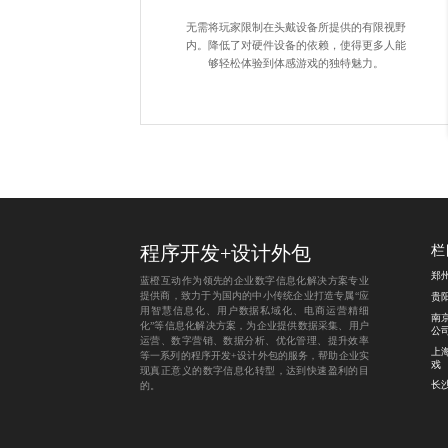
无需将玩家限制在头戴设备所提供的有限视野
内。降低了对硬件设备的依赖，使得更多人能
够轻松体验到体感游戏的独特魅力。
程序开发
+
设计外包
栏
郑
蓝橙互动作为领先的企业数字信息化解决方案专业
提供商，致力于为国内的中小传统企业打造专属“应
贵
用智慧信息化、用户数据私域化、电商运营精细
南
化”等信息化解决方案，为企业提供数据采集、用户
公
运营、数字营销、数据分析、优化管理、提升效率
上
等一系列的程序开发+设计外包的服务，帮助企业实
戏
现真正意义的数字信息化转型，达到快速盈利的目
长
的。