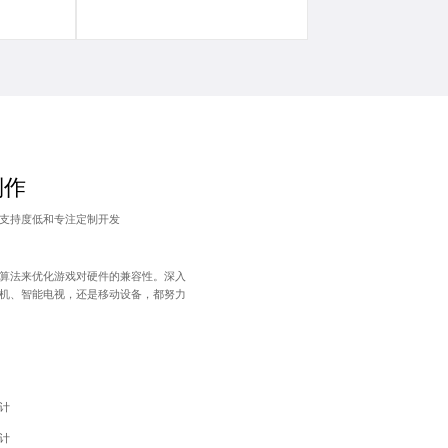
制作
支持度低和专注定制开发
算法来优化游戏对硬件的兼容性。深入
机、智能电视，还是移动设备，都努力
计
计