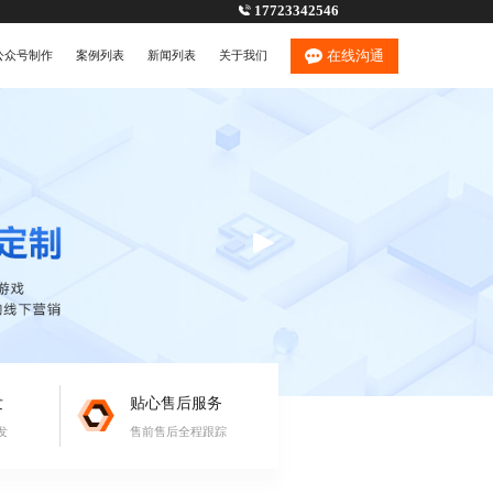
17723342546
在线沟通
公众号制作
案例列表
新闻列表
关于我们
发
贴心售后服务
发
售前售后全程跟踪