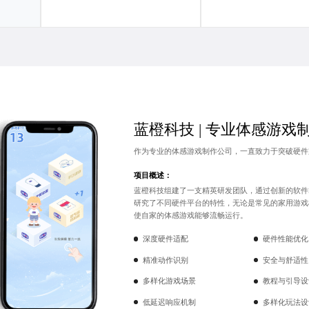
蓝橙科技 |
专业体感游戏
作为专业的
体感游戏制作公司
，一直致力于突破硬件
项目概述：
蓝橙科技组建了一支精英研发团队，通过创新的软件
研究了不同硬件平台的特性，无论是常见的家用游戏
使自家的体感游戏能够流畅运行。
深度硬件适配
硬件性能优化
精准动作识别
安全与舒适性
多样化游戏场景
教程与引导设
低延迟响应机制
多样化玩法设