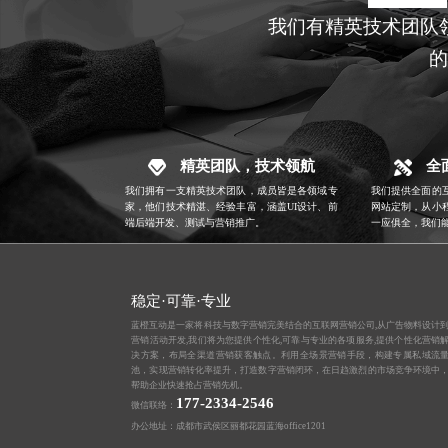
我们有精英技术团队
的
精英团队，技术领航
全
我们拥有一支精英技术团队，成员皆是各领域专
我们提供全面的
家，他们技术精湛、经验丰富，涵盖
UI设计
、前
网站定制，从小
端后端开发、测试与营销推广。
一应俱全，我们
稳定·可靠·专业
蓝橙互动是一家将科技与数字营销完美结合的互联网营销公司,从
广告物料设计
营销活动开发,我们将为您提供个性化,可靠与专业的各项服务,提供个性化营销
决方案，布局全渠道营销获客触点。利用全场景营销手段，构建专属私域流
池，实现营销转化率提升，打造数字营销闭环，在日趋激烈的市场竞争环境中
帮助企业快速抢占营销先机。
177-2334-2546
微信联络：
办公地址：成都市武侯区丽都花园蓝海office1201