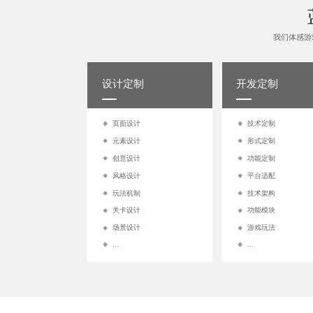
我们体感游
设计定制
开发定制
页面设计
技术定制
元素设计
形式定制
创意设计
功能定制
风格设计
平台适配
玩法机制
技术架构
关卡设计
功能模块
场景设计
游戏玩法
...
...