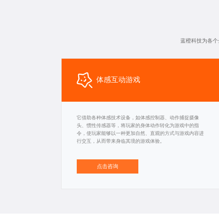
蓝橙科技为各个
体感互动游戏
它借助各种体感技术设备，如体感控制器、动作捕捉摄像
头、惯性传感器等，将玩家的身体动作转化为游戏中的指
令，使玩家能够以一种更加自然、直观的方式与游戏内容进
行交互，从而带来身临其境的游戏体验。
点击咨询