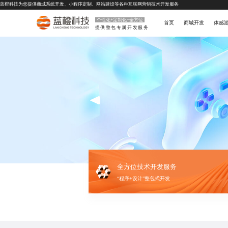
蓝橙科技为您提供
商城系统开发
、
小程序定制
、
网站建设
等各种互联网营销技术开发服务
个性化+定制化+全方位
首页
商城开发
体感
提供整包专属开发服务
全方位技术开发服务
“程序+设计”整包式开发