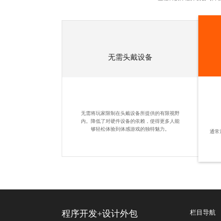
无需头戴设备
无需将玩家限制在头戴设备所提供的有限视野
内。降低了对硬件设备的依赖，使得更多人能
够轻松体验到体感游戏的独特魅力。
通常
程序开发
+
设计外包
栏目导航