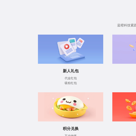
蓝橙科技紧
新人礼包
代金红包
吸粉红包
积分兑换
互动抽奖