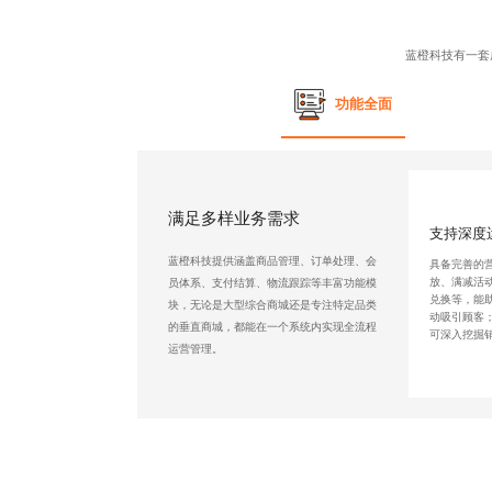
蓝橙科技有一套
功能全面
满足多样业务需求
支持深度
蓝橙科技提供涵盖商品管理、订单处理、会
具备完善的
放、满减活
员体系、支付结算、物流跟踪等丰富功能模
兑换等，能
块，无论是大型综合商城还是专注特定品类
动吸引顾客
的垂直商城，都能在一个系统内实现全流程
可深入挖掘
运营管理。