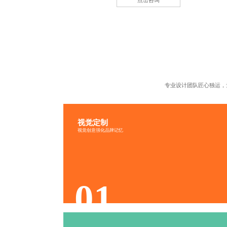
点击咨询
专业设计团队匠心独运，
视觉定制
视觉传递
品牌识别
视觉创意强化品牌记忆
文化融入
色调协调
01