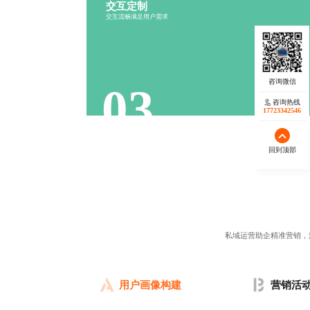
交互定制
行为分析
流程设计
交互流畅满足用户需求
反馈机制
操作便捷
03
咨询热线
17723342546
回到顶部
私域运营助企精准营销，
用户画像构建
营销活