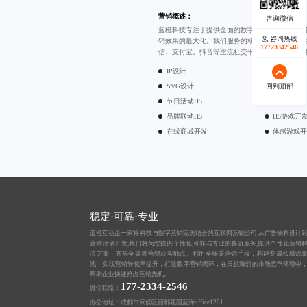
营销概述：
蓝橙科技专注于提供全面的数字营销技术开发服
咨询热线
销效果的最大化。我们服务的核心在于构建全平
17723342546
信、支付宝、抖音等主流社交平台，帮助企业在
IP设计
UI设计
回到顶部
SVG设计
PPT设计
节日活动H5
DIY生成H5
品牌联动H5
H5游戏开
在线商城开发
体感游戏
稳定·可靠·专业
蓝橙互动是一家将科技与数字营销完美结合的互联网营销公司,从
广告物料设计
营销活动开发,我们将为您提供个性化,可靠与专业的各项服务,提供个性化营销
决方案，布局全渠道营销获客触点。利用全场景营销手段，构建专属私域流
池，实现营销转化率提升，打造数字营销闭环，在日趋激烈的市场竞争环境中
帮助企业快速抢占营销先机。
177-2334-2546
微信联络：
办公地址：成都市武侯区丽都花园蓝海office1201