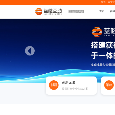
作为一家专业
首页
商
互动游戏开发
创新无限
创新
策略
按需打造个性化H5方案