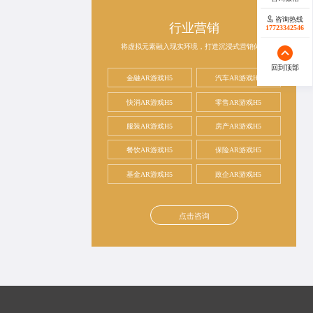
咨询热线
行业营销
17723342546
将虚拟元素融入现实环境，打造沉浸式营销体验
回到顶部
金融AR游戏H5
汽车AR游戏H5
快消AR游戏H5
零售AR游戏H5
服装AR游戏H5
房产AR游戏H5
餐饮AR游戏H5
保险AR游戏H5
基金AR游戏H5
政企AR游戏H5
点击咨询