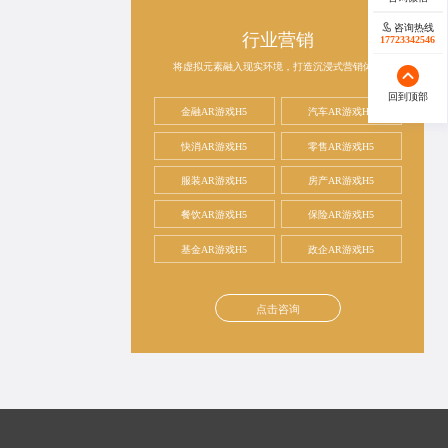
咨询热线
行业营销
17723342546
将虚拟元素融入现实环境，打造沉浸式营销体验
回到顶部
金融AR游戏H5
汽车AR游戏H5
快消AR游戏H5
零售AR游戏H5
服装AR游戏H5
房产AR游戏H5
餐饮AR游戏H5
保险AR游戏H5
基金AR游戏H5
政企AR游戏H5
点击咨询