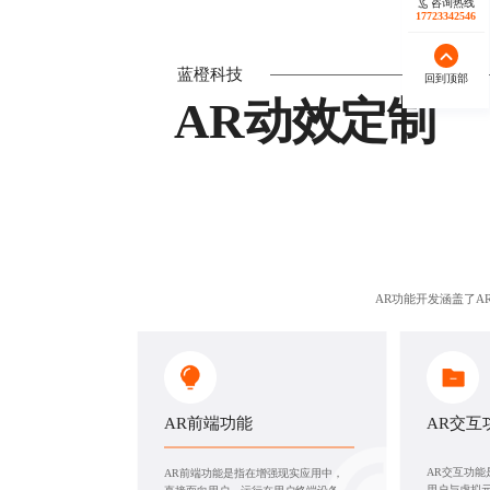
咨询热线
17723342546
蓝橙科技
回到顶部
AR动效定制
AR功能开发涵盖了A
AR前端功能
AR交互
AR交互功
AR前端功能是指在增强现实应用中，
用户与虚拟