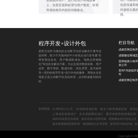
直接面向用户、运行在用户终端设备
信息传递和
上，负责呈现和处理与用户视觉、听觉
对虚拟元素
等感知相关内容的功能集合。
用。
程序开发
+
设计外包
栏目导航
成都官网定制开
蓝橙互动作为领先的企业数字信息化解决方案专业
提供商，致力于为国内的中小传统企业打造专属“应
成都微信商城定
用智慧信息化、用户数据私域化、电商运营精细
昆明电商小程序
化”等信息化解决方案，为企业提供数据采集、用户
发公司
运营、数字营销、数据分析、优化管理、提升效率
郑州VR游戏开
等一系列的程序开发+设计外包的服务，帮助企业实
司
现真正意义的数字信息化转型，达到快速盈利的目
成都官网定制开
的。
友情链接：
天津IP设计公司
AR营销游戏定制
南京小程序商城定制
深圳
上海创意插画设计
北京高端网站设计
重庆体感营销游戏定制
深圳AR实景互动游戏
南京活动小程序定制
贵阳整站SEO优化公司
南京体感游戏定制开发
南昌微信公众号定制
苏州SEO优化外包
合
Copyright 