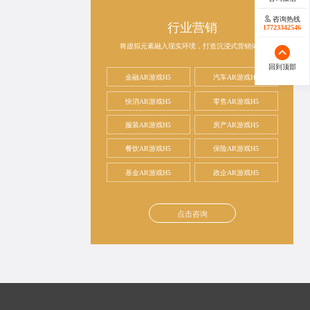
咨询热线
行业营销
17723342546
将虚拟元素融入现实环境，打造沉浸式营销体验
回到顶部
金融AR游戏H5
汽车AR游戏H5
快消AR游戏H5
零售AR游戏H5
服装AR游戏H5
房产AR游戏H5
餐饮AR游戏H5
保险AR游戏H5
基金AR游戏H5
政企AR游戏H5
点击咨询