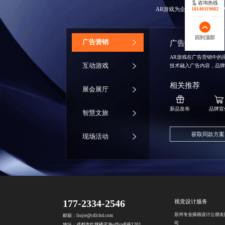
咨询热线
AR游戏为企业提供了新的
18140119082
回到顶部
‌广告营销
广告营销
AR游戏在广告营销中的
互动游戏
技术融入广告内容，品
相关推荐
展会展厅
新品发布
品牌宣
智慧文旅
获取同款方案
现场活动
177-2334-2546
视觉设计服务
苏州专业插画设计公
朋友
邮箱：liujie@cdlchd.com
司
地址：成都市红牌楼蓝海officeB座1201