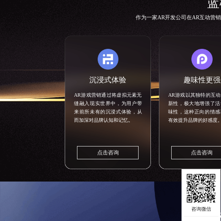
蓝
作为一家
AR开发公司
在AR互动营
沉浸式体验
趣味性更强
AR游戏营销通过将虚拟元素无
AR游戏以其独特的互
缝融入现实世界中，为用户带
新性，极大地增强了活
来前所未有的沉浸式体验，从
味性，这种正向的情感
而加深对品牌认知和记忆。
有效提升品牌的好感度
点击咨询
点击咨询
蓝